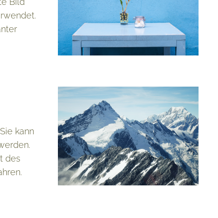
te Bild
erwendet.
anter
 Sie kann
 werden.
t des
ahren.